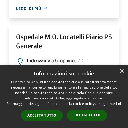
LEGGI DI PIÙ
Ospedale M.O. Locatelli Piario PS
Generale
Indirizzo
Via Groppino, 22
Ospedale M.O. Locatelli Piario PS Generale...
×
Informazioni sui cookie
Questo sito web utilizza cookie tecnici e assimilati strettamente
necessari al corretto funzionamento e alla navigazione del sito,
nonché un cookie tecnico analitico al solo fine di elaborare
LEGGI DI PIÙ
informazioni statistiche, aggregate e anonime.
Per maggiori dettagli, può consultare la cookie policy al seguente
link
RIFIUTA TUTTO
ACCETTA TUTTO
Ospedale SS Trinità Romano L.