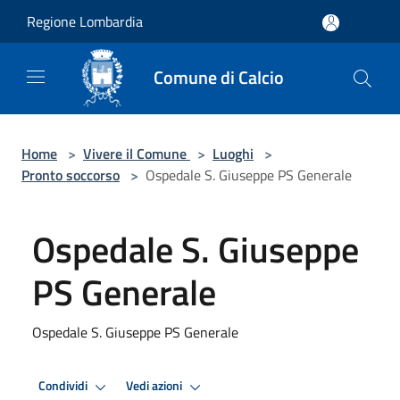
Salta al contenuto principale
Regione Lombardia
Comune di Calcio
Home
>
Vivere il Comune
>
Luoghi
>
Pronto soccorso
>
Ospedale S. Giuseppe PS Generale
Ospedale S. Giuseppe
PS Generale
Ospedale S. Giuseppe PS Generale
Condividi
Vedi azioni