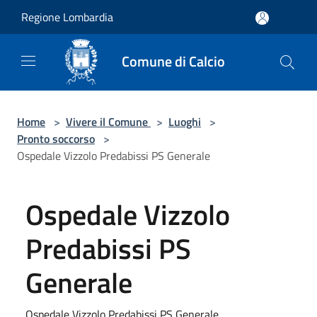
Salta al contenuto principale
Regione Lombardia
Comune di Calcio
Home
>
Vivere il Comune
>
Luoghi
>
Pronto soccorso
>
Ospedale Vizzolo Predabissi PS Generale
Ospedale Vizzolo
Predabissi PS
Generale
Ospedale Vizzolo Predabissi PS Generale