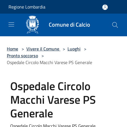
Salta al contenuto principale
Regione Lombardia
Comune di Calcio
Home
>
Vivere il Comune
>
Luoghi
>
Pronto soccorso
>
Ospedale Circolo Macchi Varese PS Generale
Ospedale Circolo
Macchi Varese PS
Generale
Ospedale Circolo Macchi Varese PS Generale