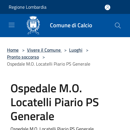
Salta al contenuto principale
Regione Lombardia
Comune di Calcio
Home
>
Vivere il Comune
>
Luoghi
>
Pronto soccorso
>
Ospedale M.O. Locatelli Piario PS Generale
Ospedale M.O.
Locatelli Piario PS
Generale
Ospedale M.O. Locatelli Piario PS Generale