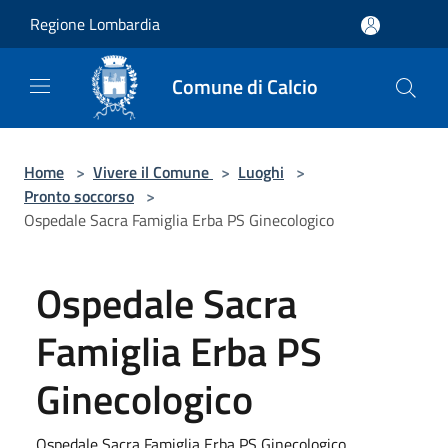
Salta al contenuto principale
Regione Lombardia
Comune di Calcio
Home
>
Vivere il Comune
>
Luoghi
>
Pronto soccorso
>
Ospedale Sacra Famiglia Erba PS Ginecologico
Ospedale Sacra
Famiglia Erba PS
Ginecologico
Ospedale Sacra Famiglia Erba PS Ginecologico