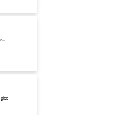
...
ico...