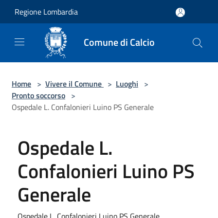
Salta al contenuto principale
Regione Lombardia
Comune di Calcio
Home
>
Vivere il Comune
>
Luoghi
>
Pronto soccorso
>
Ospedale L. Confalonieri Luino PS Generale
Ospedale L.
Confalonieri Luino PS
Generale
Ospedale L. Confalonieri Luino PS Generale