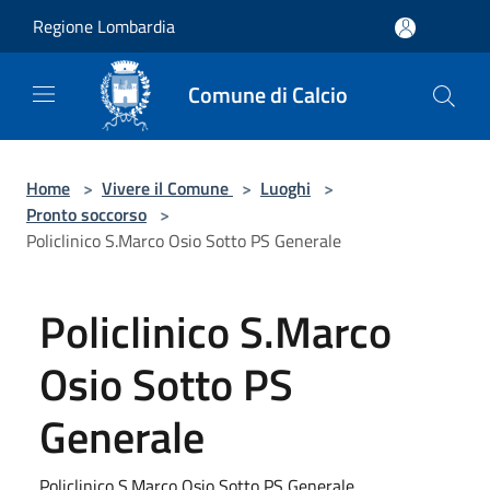
Salta al contenuto principale
Regione Lombardia
Comune di Calcio
Home
>
Vivere il Comune
>
Luoghi
>
Pronto soccorso
>
Policlinico S.Marco Osio Sotto PS Generale
Policlinico S.Marco
Osio Sotto PS
Generale
Policlinico S.Marco Osio Sotto PS Generale