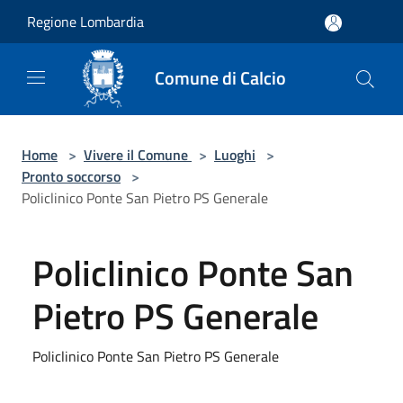
Salta al contenuto principale
Regione Lombardia
Comune di Calcio
Home
>
Vivere il Comune
>
Luoghi
>
Pronto soccorso
>
Policlinico Ponte San Pietro PS Generale
Policlinico Ponte San
Pietro PS Generale
Policlinico Ponte San Pietro PS Generale