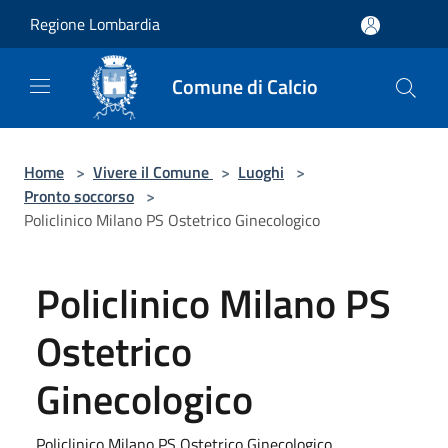
Salta al contenuto principale
Regione Lombardia
Comune di Calcio
Home
>
Vivere il Comune
>
Luoghi
>
Pronto soccorso
>
Policlinico Milano PS Ostetrico Ginecologico
Policlinico Milano PS
Ostetrico
Ginecologico
Policlinico Milano PS Ostetrico Ginecologico