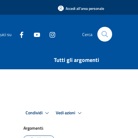
Accedi all'area personale
uici su
Cerca
Tutti gli argomenti
Condividi
Vedi azioni
Argomenti: