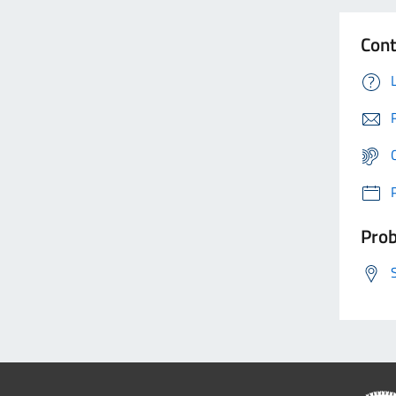
Cont
Prob