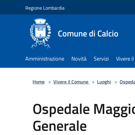
Salta al contenuto principale
Regione Lombardia
Comune di Calcio
Amministrazione
Novità
Servizi
Vivere 
Home
>
Vivere il Comune
>
Luoghi
>
Ospeda
Ospedale Maggi
Generale