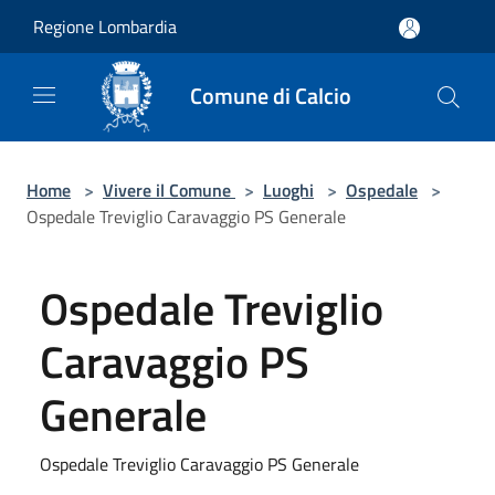
Salta al contenuto principale
Regione Lombardia
Comune di Calcio
Home
>
Vivere il Comune
>
Luoghi
>
Ospedale
>
Ospedale Treviglio Caravaggio PS Generale
Ospedale Treviglio
Caravaggio PS
Generale
Ospedale Treviglio Caravaggio PS Generale