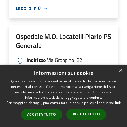
LEGGI DI PIÙ
Ospedale M.O. Locatelli Piario PS
Generale
Indirizzo
Via Groppino, 22
Ospedale M.O. Locatelli Piario PS Generale...
×
Informazioni sui cookie
Questo sito web utilizza cookie tecnici e assimilati strettamente
necessari al corretto funzionamento e alla navigazione del sito,
nonché un cookie tecnico analitico al solo fine di elaborare
LEGGI DI PIÙ
informazioni statistiche, aggregate e anonime.
Per maggiori dettagli, può consultare la cookie policy al seguente
link
RIFIUTA TUTTO
ACCETTA TUTTO
Ospedale SS Trinità Romano L.