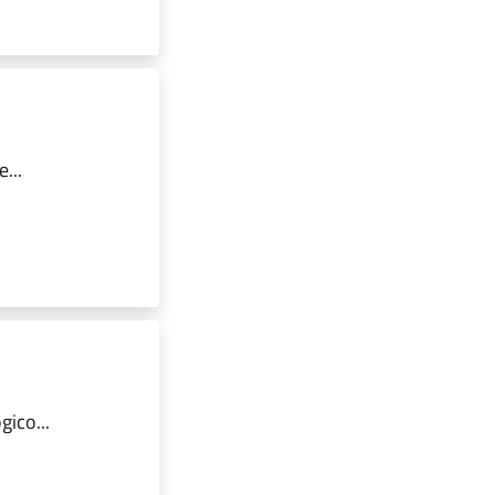
...
ico...