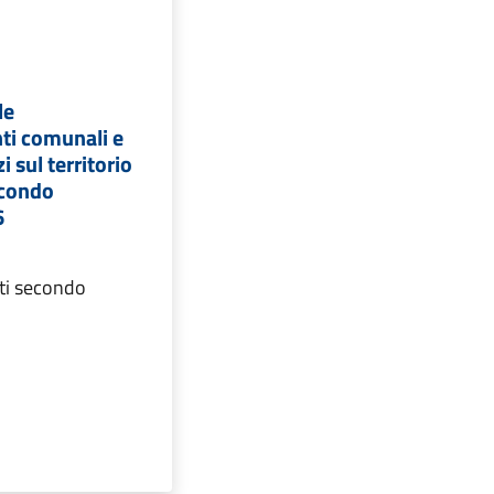
le
nti comunali e
i sul territorio
econdo
6
ti secondo