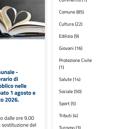
Comune (85)
Cultura (22)
Edilizia (9)
Giovani (16)
Protezione Civile
(1)
munale -
rario di
Salute (14)
bblico nelle
Sociale (50)
bato 1 agosto e
to 2026.
Sport (5)
Tributi (4)
o dalle ore 9.00
n sostituzione del
Turismo (3)