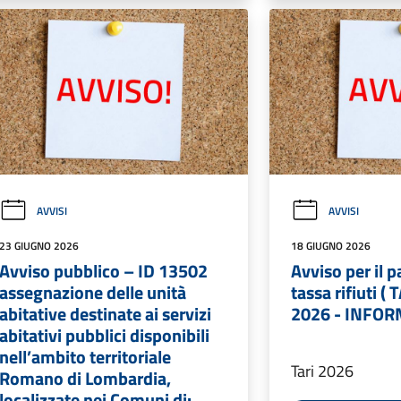
AVVISI
AVVISI
23 GIUGNO 2026
18 GIUGNO 2026
Avviso pubblico – ID 13502
Avviso per il 
assegnazione delle unità
tassa rifiuti ( 
abitative destinate ai servizi
2026 - INFO
abitativi pubblici disponibili
nell’ambito territoriale
Tari 2026
Romano di Lombardia,
localizzate nei Comuni di: