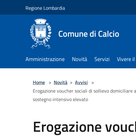
Salta al contenuto principale
Regione Lombardia
Comune di Calcio
Amministrazione
Novità
Servizi
Vivere 
Home
>
Novità
>
Avvisi
>
Erogazione voucher sociali di sollievo domiciliare 
sostegno intensivo elevato
Erogazione vouch