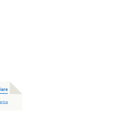
iare
F
arica