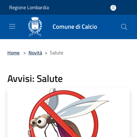
Salta al contenuto principale
Regione Lombardia
Comune di Calcio
Home
>
Novità
>
Salute
Avvisi: Salute