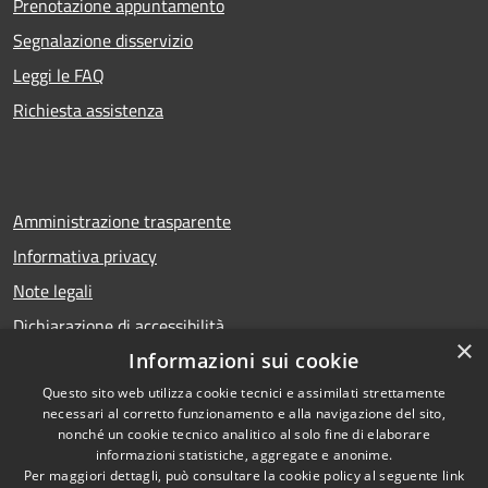
Prenotazione appuntamento
Segnalazione disservizio
Leggi le FAQ
Richiesta assistenza
Amministrazione trasparente
Informativa privacy
Note legali
Dichiarazione di accessibilità
×
Informazioni sui cookie
Questo sito web utilizza cookie tecnici e assimilati strettamente
necessari al corretto funzionamento e alla navigazione del sito,
RSS
Copyright © 2026 • Comune di
nonché un cookie tecnico analitico al solo fine di elaborare
Accessibilità
Calcio • Powered by
informazioni statistiche, aggregate e anonime.
Privacy
Municipium
Accesso
•
Per maggiori dettagli, può consultare la cookie policy al seguente
link