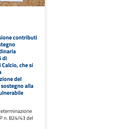
ione contributi
stegno
rdinaria
 di
 Calcio, che si
a
zione del
l sostegno alla
ulnerabile
determinazione
P n. 824/43 del