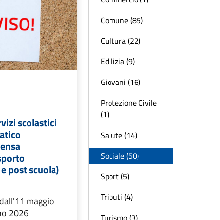
Comune (85)
Cultura (22)
Edilizia (9)
Giovani (16)
Protezione Civile
(1)
rvizi scolastici
latico
Salute (14)
mensa
Sociale (50)
asporto
 e post scuola)
Sport (5)
Tributi (4)
e dall'11 maggio
gno 2026
Turismo (3)