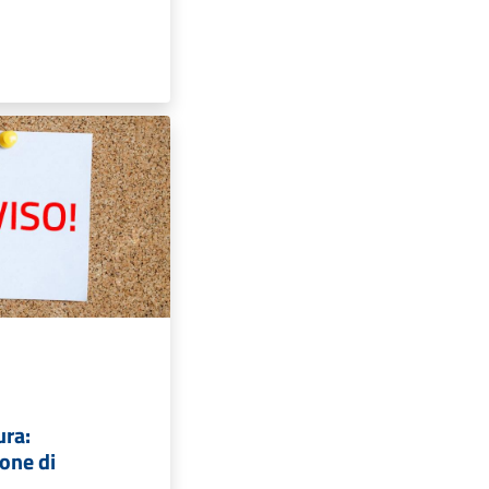
ura:
one di