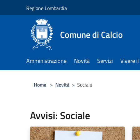
Salta al contenuto principale
Regione Lombardia
Comune di Calcio
Amministrazione
Novità
Servizi
Vivere 
Home
>
Novità
>
Sociale
Avvisi: Sociale