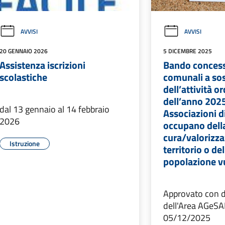
AVVISI
AVVISI
20 GENNAIO 2026
5 DICEMBRE 2025
Assistenza iscrizioni
Bando concess
scolastiche
comunali a so
dell’attività o
dell’anno 2025
dal 13 gennaio al 14 febbraio
Associazioni di
2026
occupano dell
cura/valorizza
Istruzione
territorio o de
popolazione v
Approvato con 
dell'Area AGeSA
05/12/2025