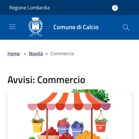
Salta al contenuto principale
Regione Lombardia
Comune di Calcio
Home
>
Novità
>
Commercio
Avvisi: Commercio