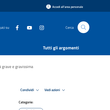
Accedi all'area personale
uici su
Cerca
Tutti gli argomenti
tà grave e gravissima
Condividi
Vedi azioni
Categorie: