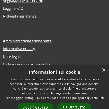
Segnalazione disservizio
Leggi le FAQ
Richiesta assistenza
Amministrazione trasparente
Informativa privacy
Note legali
Dichiarazione di accessibilità
×
Informazioni sui cookie
Questo sito web utilizza cookie tecnici e assimilati strettamente
necessari al corretto funzionamento e alla navigazione del sito,
RSS
Copyright © 2026 • Comune di
nonché un cookie tecnico analitico al solo fine di elaborare
Accessibilità
Calcio • Powered by
informazioni statistiche, aggregate e anonime.
Privacy
Municipium
Accesso
•
Per maggiori dettagli, può consultare la cookie policy al seguente
link
Cookie
redazione
RIFIUTA TUTTO
ACCETTA TUTTO