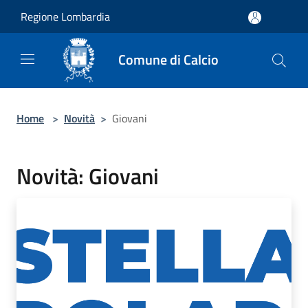
Salta al contenuto principale
Regione Lombardia
Comune di Calcio
Home
>
Novità
>
Giovani
Novità: Giovani