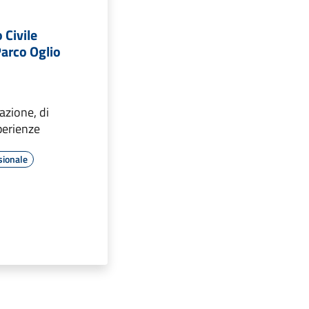
 Civile
Parco Oglio
azione, di
perienze
sionale