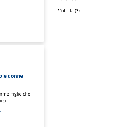
Viabilità (3)
cole donne
mme-figlie che
rsi.