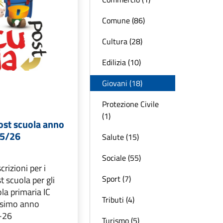
Comune (86)
Cultura (28)
Edilizia (10)
Giovani (18)
Protezione Civile
(1)
ost scuola anno
25/26
Salute (15)
Sociale (55)
crizioni per i
Sport (7)
st scuola per gli
ola primaria IC
Tributi (4)
ossimo anno
-26
Turismo (5)