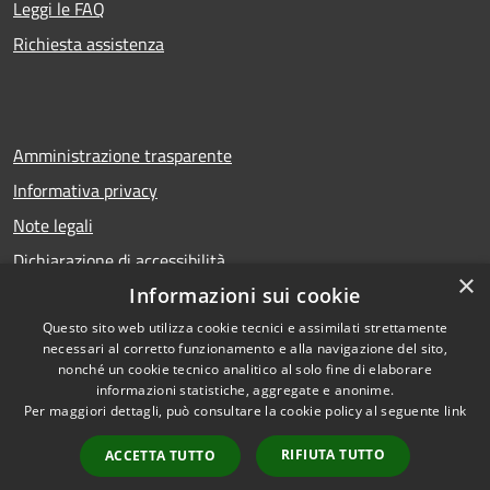
Leggi le FAQ
Richiesta assistenza
Amministrazione trasparente
Informativa privacy
Note legali
Dichiarazione di accessibilità
×
Informazioni sui cookie
Questo sito web utilizza cookie tecnici e assimilati strettamente
necessari al corretto funzionamento e alla navigazione del sito,
RSS
Copyright © 2026 • Comune di
nonché un cookie tecnico analitico al solo fine di elaborare
Accessibilità
Calcio • Powered by
informazioni statistiche, aggregate e anonime.
Privacy
Municipium
Accesso
•
Per maggiori dettagli, può consultare la cookie policy al seguente
link
Cookie
redazione
RIFIUTA TUTTO
ACCETTA TUTTO
Mappa del sito