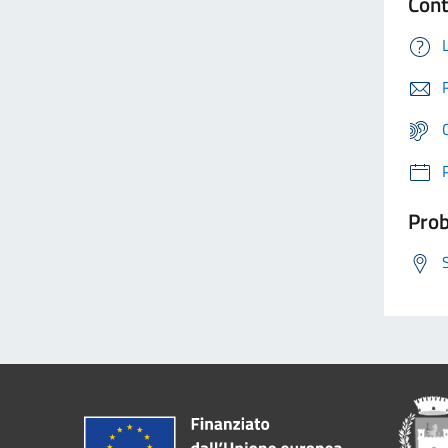
Cont
Prob