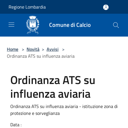
Salta al contenuto principale
Regione Lombardia
Comune di Calcio
Home
>
Novità
>
Avvisi
>
Ordinanza ATS su influenza aviaria
Ordinanza ATS su
influenza aviaria
Ordinanza ATS su influenza aviaria - istituzione zona di
protezione e sorveglianza
Data :