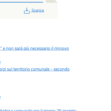
PDF
Scarica
a” e non sarà più necessario il rinnovo
0
terzi sul territorio comunale - secondo
0
iblioteca comunale per il giorno 25 maggio