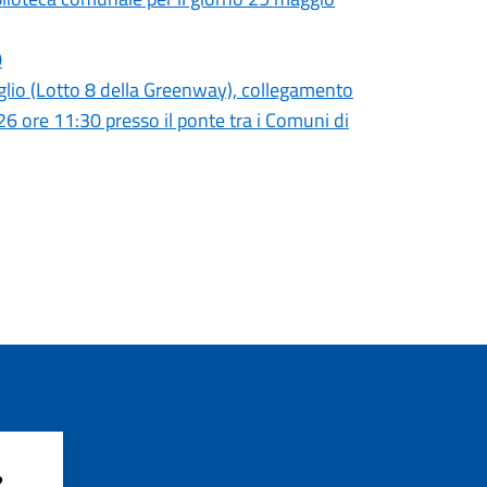
0
glio (Lotto 8 della Greenway), collegamento
26 ore 11:30 presso il ponte tra i Comuni di
?