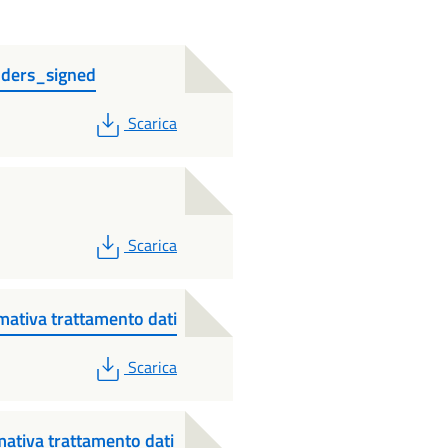
lders_signed
PDF
Scarica
PDF
Scarica
mativa trattamento dati
PDF
Scarica
mativa trattamento dati