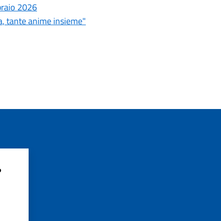
braio 2026
, tante anime insieme"
?