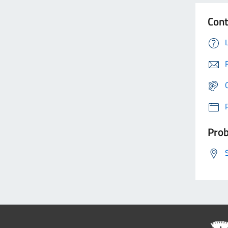
Cont
Prob