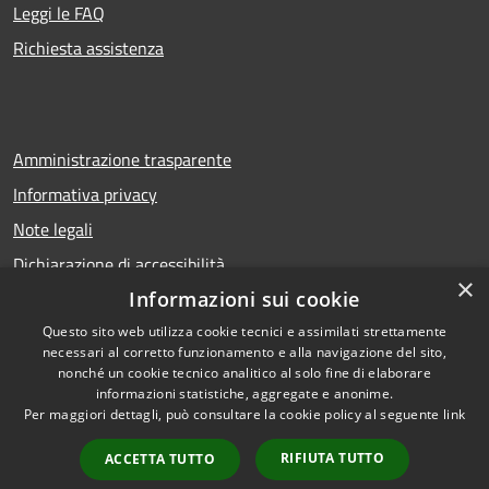
Leggi le FAQ
Richiesta assistenza
Amministrazione trasparente
Informativa privacy
Note legali
Dichiarazione di accessibilità
×
Informazioni sui cookie
Questo sito web utilizza cookie tecnici e assimilati strettamente
necessari al corretto funzionamento e alla navigazione del sito,
RSS
Copyright © 2026 • Comune di
nonché un cookie tecnico analitico al solo fine di elaborare
Accessibilità
Calcio • Powered by
informazioni statistiche, aggregate e anonime.
Privacy
Municipium
Accesso
Per maggiori dettagli, può consultare la cookie policy al seguente
link
•
Cookie
redazione
RIFIUTA TUTTO
ACCETTA TUTTO
Mappa del sito