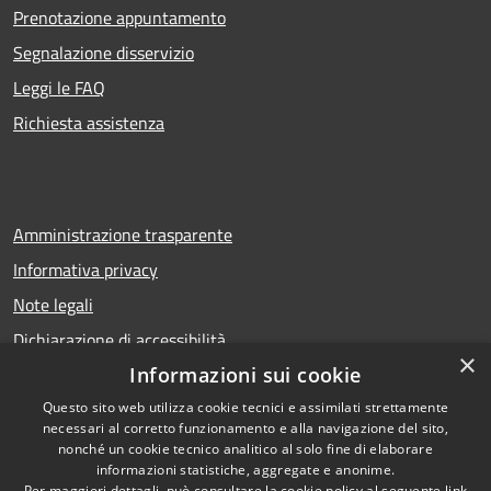
Prenotazione appuntamento
Segnalazione disservizio
Leggi le FAQ
Richiesta assistenza
Amministrazione trasparente
Informativa privacy
Note legali
Dichiarazione di accessibilità
×
Informazioni sui cookie
Questo sito web utilizza cookie tecnici e assimilati strettamente
necessari al corretto funzionamento e alla navigazione del sito,
RSS
Copyright © 2026 • Comune di
nonché un cookie tecnico analitico al solo fine di elaborare
Accessibilità
Calcio • Powered by
informazioni statistiche, aggregate e anonime.
Per maggiori dettagli, può consultare la cookie policy al seguente
link