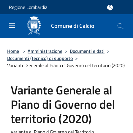
Salta al contenuto principale
Regione Lombardia
Comune di Calcio
Home
>
Amministrazione
>
Documenti e dati
>
Documenti (tecnico) di supporto
>
Variante Generale al Piano di Governo del territorio (2020)
Variante Generale al
Piano di Governo del
territorio (2020)
Variante al Piano d Governo del Territorio