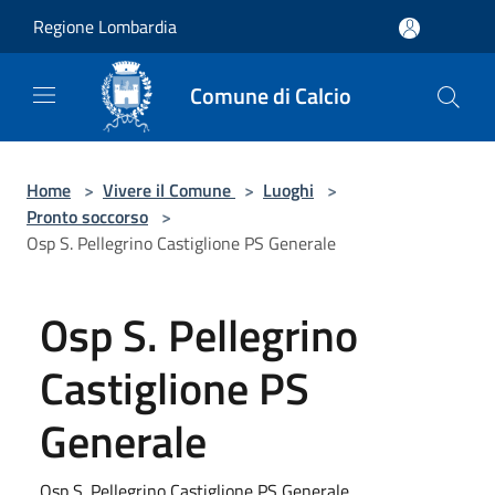
Salta al contenuto principale
Regione Lombardia
Comune di Calcio
Home
>
Vivere il Comune
>
Luoghi
>
Pronto soccorso
>
Osp S. Pellegrino Castiglione PS Generale
Osp S. Pellegrino
Castiglione PS
Generale
Osp S. Pellegrino Castiglione PS Generale