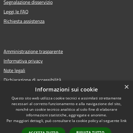
Segnalazione disservizio
Leggi le FAQ
Richiesta assistenza
Amministrazione trasparente
Informativa privacy
Note legali
Dichiarazione di accessibilità
×
Informazioni sui cookie
Questo sito web utilizza cookie tecnici e assimilati strettamente
necessari al corretto funzionamento e alla navigazione del sito,
RSS
Copyright © 2026 • Comune di
nonché un cookie tecnico analitico al solo fine di elaborare
Accessibilità
Calcio • Powered by
informazioni statistiche, aggregate e anonime.
Privacy
Municipium
Accesso
•
Per maggiori dettagli, può consultare la cookie policy al seguente
link
Cookie
redazione
RIFIUTA TUTTO
ACCETTA TUTTO