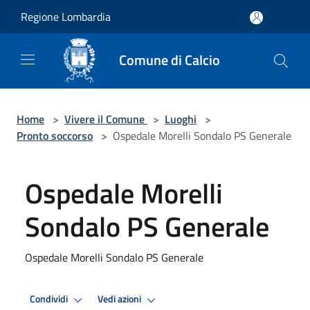
Salta al contenuto principale
Regione Lombardia
Comune di Calcio
Home
>
Vivere il Comune
>
Luoghi
>
Pronto soccorso
>
Ospedale Morelli Sondalo PS Generale
Ospedale Morelli
Sondalo PS Generale
Ospedale Morelli Sondalo PS Generale
Condividi
Vedi azioni