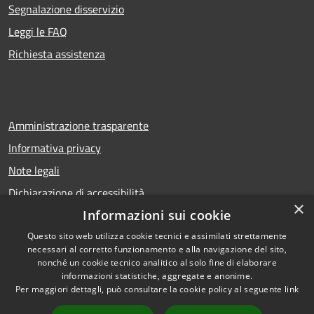
Segnalazione disservizio
Leggi le FAQ
Richiesta assistenza
Amministrazione trasparente
Informativa privacy
Note legali
Dichiarazione di accessibilità
×
Informazioni sui cookie
Questo sito web utilizza cookie tecnici e assimilati strettamente
necessari al corretto funzionamento e alla navigazione del sito,
RSS
Copyright © 2026 • Comune di
nonché un cookie tecnico analitico al solo fine di elaborare
Accessibilità
Calcio • Powered by
informazioni statistiche, aggregate e anonime.
Privacy
Municipium
Accesso
•
Per maggiori dettagli, può consultare la cookie policy al seguente
link
Cookie
redazione