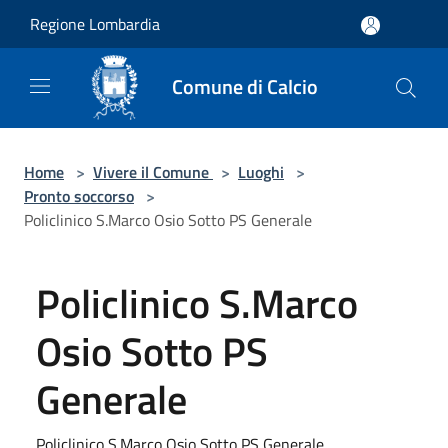
Salta al contenuto principale
Regione Lombardia
Comune di Calcio
Home
>
Vivere il Comune
>
Luoghi
>
Pronto soccorso
>
Policlinico S.Marco Osio Sotto PS Generale
Policlinico S.Marco
Osio Sotto PS
Generale
Policlinico S.Marco Osio Sotto PS Generale