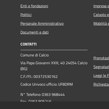
Enti e fondazioni
Imprese 
Politici
Catasto e
Personale Amministrativo
Mobilità 
Documenti e dati
CONTATTI
Comune di Calcio
Prenotaz
Via Papa Giovanni XXIII, 40 24054 Calcio
Segnalazi
(BG)
Leggi le 
C.F./P.I.: 00372530162
Codice Univoco ufficio:
UF8DRM
Richiesta
N° Telefono: 0363 968444
Fax: 0363 906246