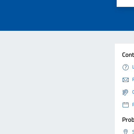
Cont
Prob