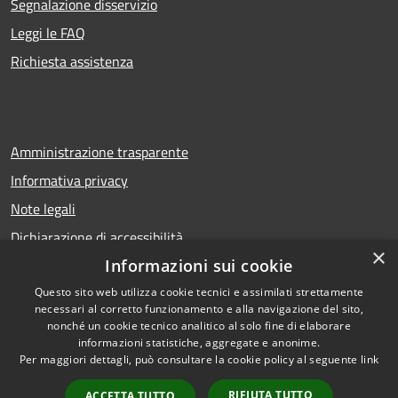
Segnalazione disservizio
Leggi le FAQ
Richiesta assistenza
Amministrazione trasparente
Informativa privacy
Note legali
Dichiarazione di accessibilità
×
Informazioni sui cookie
Questo sito web utilizza cookie tecnici e assimilati strettamente
necessari al corretto funzionamento e alla navigazione del sito,
RSS
Copyright © 2026 • Comune di
nonché un cookie tecnico analitico al solo fine di elaborare
Accessibilità
Calcio • Powered by
informazioni statistiche, aggregate e anonime.
Privacy
Municipium
Accesso
•
Per maggiori dettagli, può consultare la cookie policy al seguente
link
Cookie
redazione
RIFIUTA TUTTO
ACCETTA TUTTO