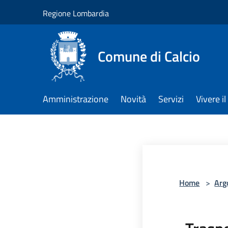
Salta al contenuto principale
Regione Lombardia
Comune di Calcio
Amministrazione
Novità
Servizi
Vivere 
Home
>
Arg