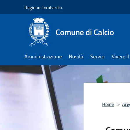
Salta al contenuto principale
Regione Lombardia
Comune di Calcio
Amministrazione
Novità
Servizi
Vivere 
Home
>
Arg