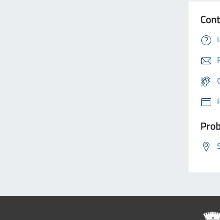
Cont
Prob