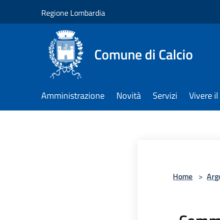
Salta al contenuto principale
Regione Lombardia
Comune di Calcio
Amministrazione
Novità
Servizi
Vivere 
Home
>
Arg