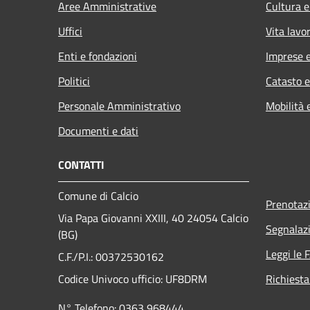
Aree Amministrative
Cultura e
Uffici
Vita lavo
Enti e fondazioni
Imprese 
Politici
Catasto e
Personale Amministrativo
Mobilità 
Documenti e dati
CONTATTI
Comune di Calcio
Prenotaz
Via Papa Giovanni XXIII, 40 24054 Calcio
Segnalazi
(BG)
Leggi le 
C.F./P.I.: 00372530162
Codice Univoco ufficio:
UF8DRM
Richiesta
N° Telefono: 0363 968444