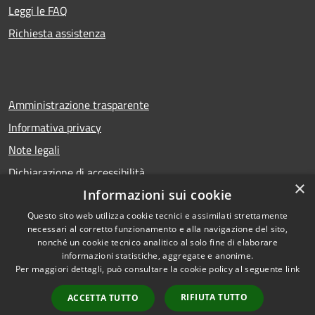
Leggi le FAQ
Richiesta assistenza
Amministrazione trasparente
Informativa privacy
Note legali
Dichiarazione di accessibilità
×
Informazioni sui cookie
Questo sito web utilizza cookie tecnici e assimilati strettamente
necessari al corretto funzionamento e alla navigazione del sito,
RSS
Copyright © 2026 • Comune di
nonché un cookie tecnico analitico al solo fine di elaborare
Accessibilità
Calcio • Powered by
informazioni statistiche, aggregate e anonime.
Privacy
Municipium
Accesso
•
Per maggiori dettagli, può consultare la cookie policy al seguente
link
Cookie
redazione
RIFIUTA TUTTO
ACCETTA TUTTO
Mappa del sito