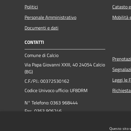
Politici
Catasto e
Personale Amministrativo
Mobilità 
Documenti e dati
CONTATTI
Comune di Calcio
Prenotaz
Via Papa Giovanni XXIII, 40 24054 Calcio
Segnalazi
(BG)
Leggi le 
C.F./P.I.: 00372530162
Codice Univoco ufficio:
UF8DRM
Richiesta
N° Telefono: 0363 968444
Fax: 0363 906246
E-mail:
info@comune.calcio.bg.it
Questo sito 