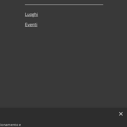
Luoghi
Eventi
×
nzionamento e