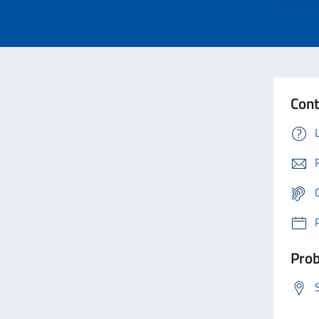
Cont
Prob