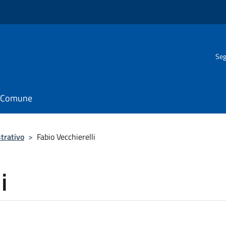
Seg
il Comune
trativo
>
Fabio Vecchierelli
i