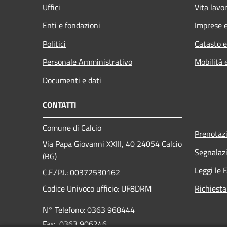
Uffici
Vita lavo
Enti e fondazioni
Imprese 
Politici
Catasto e
Personale Amministrativo
Mobilità 
Documenti e dati
CONTATTI
Comune di Calcio
Prenotaz
Via Papa Giovanni XXIII, 40 24054 Calcio
Segnalazi
(BG)
Leggi le 
C.F./P.I.: 00372530162
Codice Univoco ufficio:
UF8DRM
Richiesta
N° Telefono: 0363 968444
Fax: 0363 906246