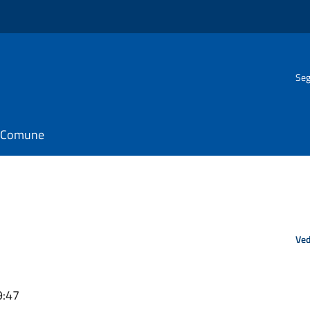
Seg
il Comune
Ved
9:47