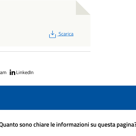
PDF
Scarica
ram
LinkedIn
Quanto sono chiare le informazioni su questa pagina