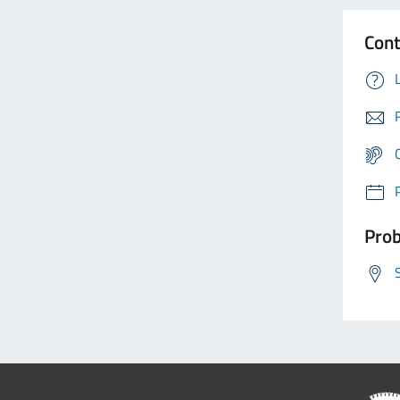
Cont
Prob