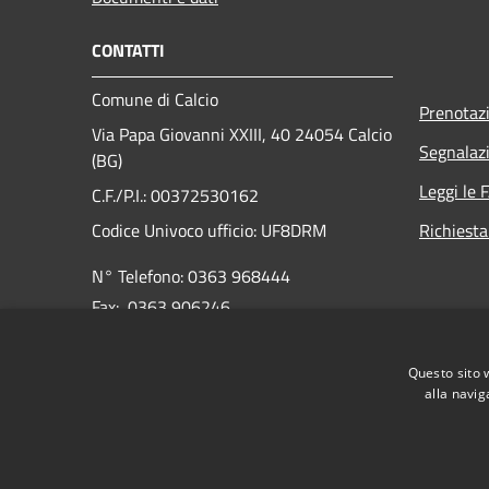
CONTATTI
Comune di Calcio
Prenotaz
Via Papa Giovanni XXIII, 40 24054 Calcio
Segnalazi
(BG)
Leggi le 
C.F./P.I.: 00372530162
Codice Univoco ufficio:
UF8DRM
Richiesta
N° Telefono: 0363 968444
Fax: 0363 906246
E-mail:
info@comune.calcio.bg.it
Questo sito 
PEC:
protocollo@pec.comune.calcio.bg.it
alla navig
RSS
Accessibilità
Privacy
Cookie
Mappa de