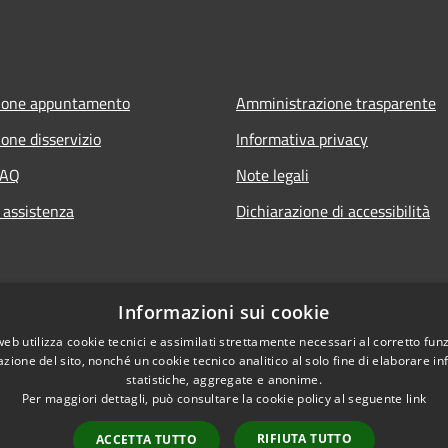
ione appuntamento
Amministrazione trasparente
one disservizio
Informativa privacy
FAQ
Note legali
 assistenza
Dichiarazione di accessibilità
Informazioni sui cookie
web utilizza cookie tecnici e assimilati strettamente necessari al corretto fu
azione del sito, nonché un cookie tecnico analitico al solo fine di elaborare i
statistiche, aggregate e anonime.
Per maggiori dettagli, può consultare la cookie policy al seguente
link
RIFIUTA TUTTO
ACCETTA TUTTO
l sito
Copyright © 2026 • Comune